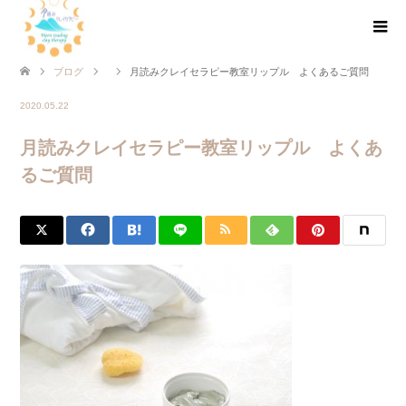
ブログ
月読みクレイセラピー教室リップル よくあるご質問
2020.05.22
月読みクレイセラピー教室リップル よくあ
るご質問